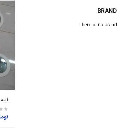
BRAND
There is no brand
آینه د
توما
از 5