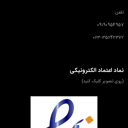
تلفن:
09190954957
023-35242372
نماد اعتماد الکترونیکی
(روی تصویر کلیک کنید)