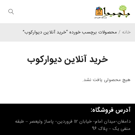
خانه
/
محصولات برچسب خورده “خرید آنلاین دیوارکوب”
خرید آنلاین دیوارکوب
هیچ محصولی یافت نشد.
آدرس فروشگاه:
دامغان-میدان امام- خیابان 12 فروردین- پاساژ ولیعصر – طبقه
منفی یک – پلاک 96