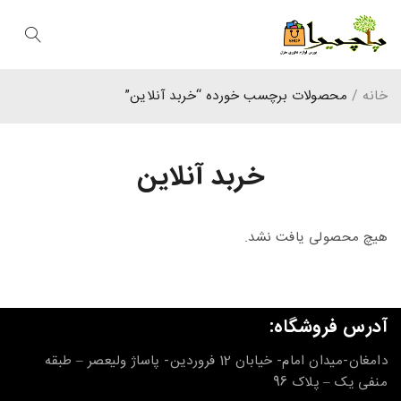
خانه
/
محصولات برچسب خورده “خربد آنلاین”
خربد آنلاین
هیچ محصولی یافت نشد.
آدرس فروشگاه:
دامغان-میدان امام- خیابان 12 فروردین- پاساژ ولیعصر – طبقه
منفی یک – پلاک 96