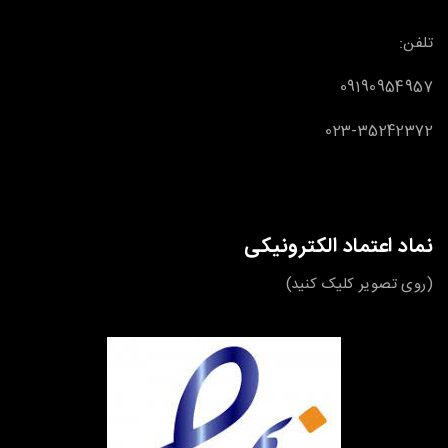
تلفن:
09190954957
023-35242372
نماد اعتماد الکترونیکی
(روی تصویر کلیک کنید)