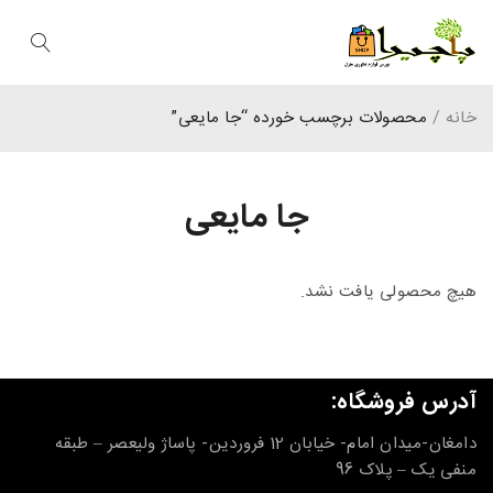
خانه
/
محصولات برچسب خورده “جا مایعی”
جا مایعی
هیچ محصولی یافت نشد.
آدرس فروشگاه:
دامغان-میدان امام- خیابان 12 فروردین- پاساژ ولیعصر – طبقه
منفی یک – پلاک 96