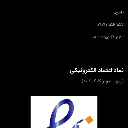
تلفن:
09190954957
023-35242372
نماد اعتماد الکترونیکی
(روی تصویر کلیک کنید)