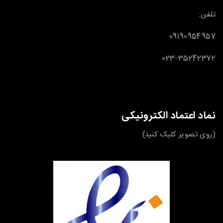
تلفن:
09190954957
023-35242372
نماد اعتماد الکترونیکی
(روی تصویر کلیک کنید)