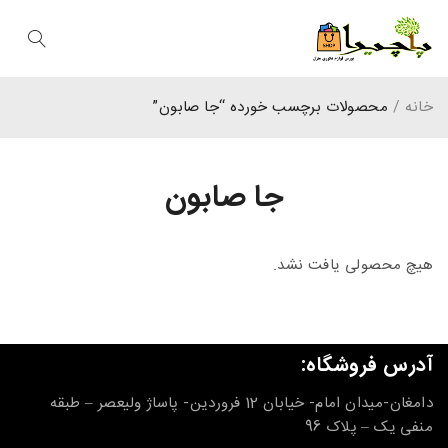
خانه
/
محصولات برچسب خورده “جا صابون”
جا صابون
هیچ محصولی یافت نشد.
آدرس فروشگاه:
دامغان-میدان امام- خیابان 12 فروردین- پاساژ ولیعصر – طبقه
منفی یک – پلاک 96