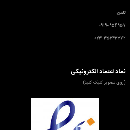
تلفن:
09190954957
023-35242372
نماد اعتماد الکترونیکی
(روی تصویر کلیک کنید)