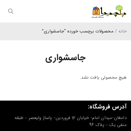
خانه
/
محصولات برچسب خورده “جاسشواری”
جاسشواری
هیچ محصولی یافت نشد.
آدرس فروشگاه:
دامغان-میدان امام- خیابان 12 فروردین- پاساژ ولیعصر – طبقه
منفی یک – پلاک 96