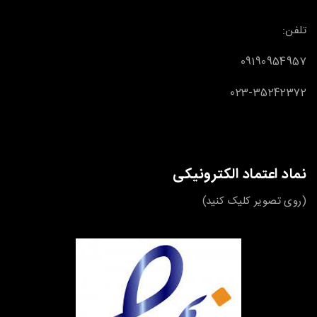
تلفن:
09190954957
023-35242372
نماد اعتماد الکترونیکی
(روی تصویر کلیک کنید)