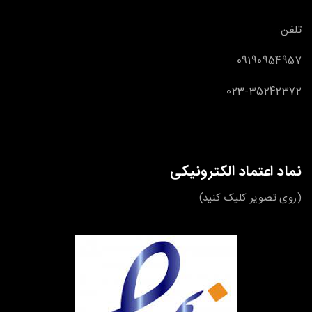
تلفن:
09190954957
023-35242372
نماد اعتماد الکترونیکی
(روی تصویر کلیک کنید)