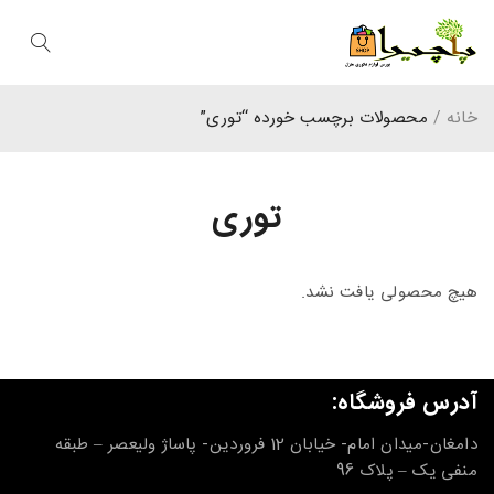
خانه
/
محصولات برچسب خورده “توری”
توری
هیچ محصولی یافت نشد.
آدرس فروشگاه:
دامغان-میدان امام- خیابان 12 فروردین- پاساژ ولیعصر – طبقه
منفی یک – پلاک 96