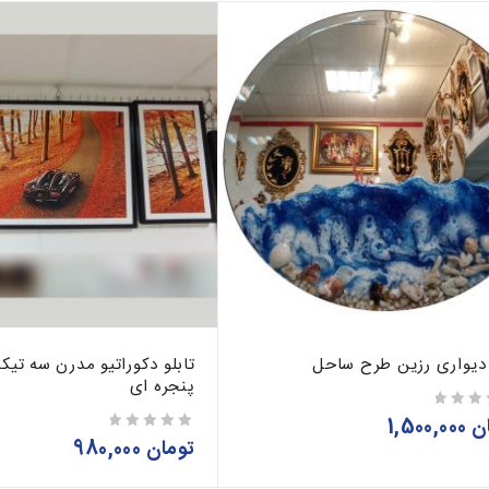
 دیواری رزین طرح ساحل
تابلو دکوراتیو مدرن سه تیک
پنجره ای
ن
1,500,000
تومان
980,000
از 5