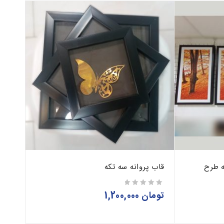
ه طرح
قاب پروانه سه تکه
تومان
1,200,000
از 5