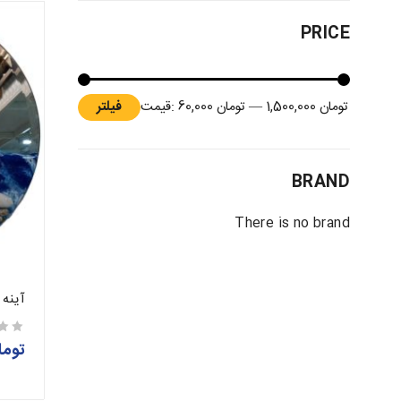
PRICE
تومان 1,500,000
—
تومان 60,000
قیمت:
فیلتر
BRAND
There is no brand
آینه
توما
از 5