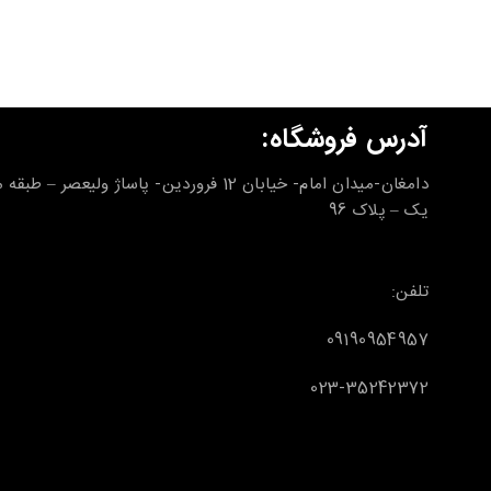
آدرس فروشگاه:
دامغان-میدان امام- خیابان 12 فروردین- پاساژ ولیعصر – طب
یک – پلاک 96
تلفن:
09190954957
023-35242372