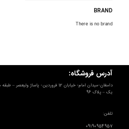
BRAND
There is no brand
آدرس فروشگاه:
دامغان-میدان امام- خیابان 12 فروردین- پاساژ ولیعصر – طب
یک – پلاک 96
تلفن:
09190954957