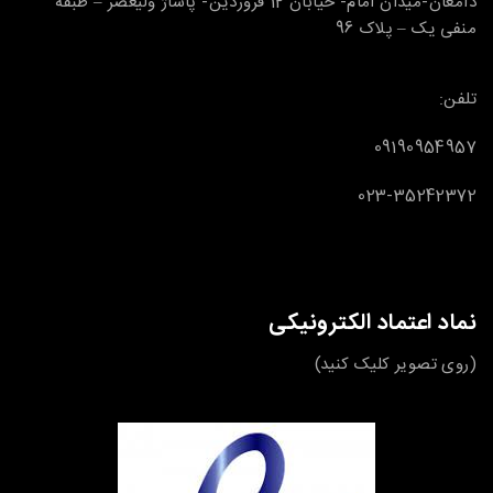
دامغان-میدان امام- خیابان 12 فروردین- پاساژ ولیعصر – طبقه
منفی یک – پلاک 96
تلفن:
09190954957
023-35242372
نماد اعتماد الکترونیکی
(روی تصویر کلیک کنید)