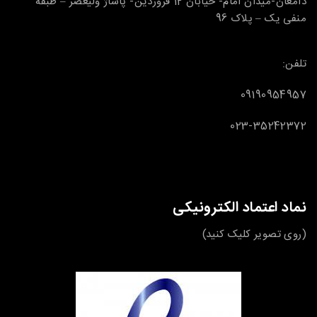
دامغان-میدان امام- خیابان 12 فروردین- پاساژ ولیعصر – طبقه
منفی یک – پلاک 96
تلفن:
09190954957
023-35242372
نماد اعتماد الکترونیکی
(روی تصویر کلیک کنید)