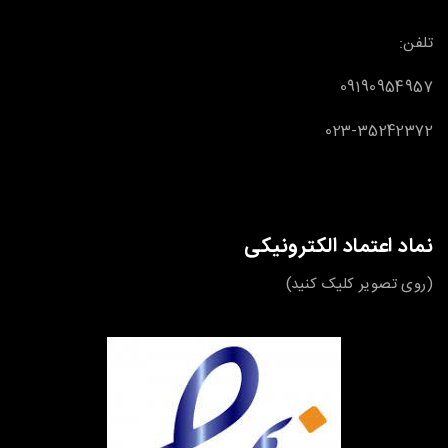
تلفن:
09190954957
023-35242372
نماد اعتماد الکترونیکی
(روی تصویر کلیک کنید)