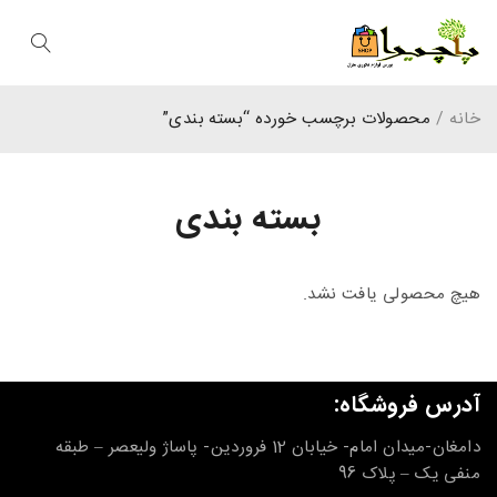
خانه
/
محصولات برچسب خورده “بسته بندی”
بسته بندی
هیچ محصولی یافت نشد.
آدرس فروشگاه:
دامغان-میدان امام- خیابان 12 فروردین- پاساژ ولیعصر – طبقه
منفی یک – پلاک 96