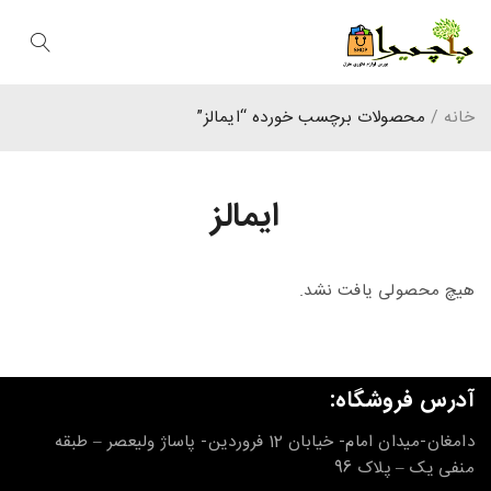
خانه
/
محصولات برچسب خورده “ایمالز”
ایمالز
هیچ محصولی یافت نشد.
آدرس فروشگاه:
دامغان-میدان امام- خیابان 12 فروردین- پاساژ ولیعصر – طبقه
منفی یک – پلاک 96