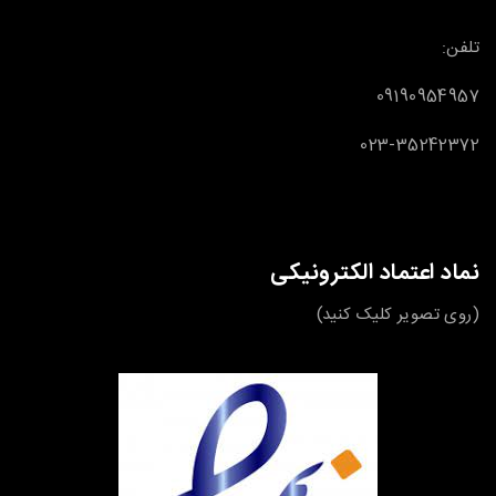
تلفن:
09190954957
023-35242372
نماد اعتماد الکترونیکی
(روی تصویر کلیک کنید)