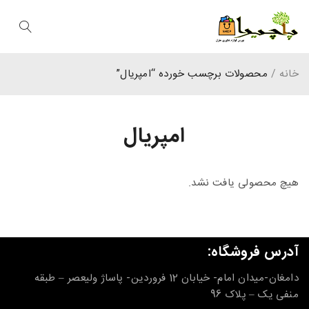
خانه
/
محصولات برچسب خورده “امپریال”
امپریال
هیچ محصولی یافت نشد.
آدرس فروشگاه:
دامغان-میدان امام- خیابان 12 فروردین- پاساژ ولیعصر – طبقه
منفی یک – پلاک 96