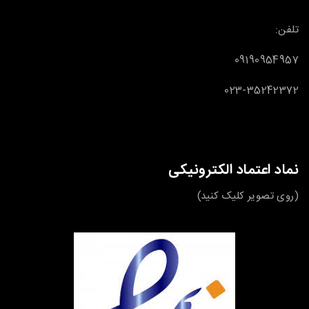
تلفن:
09190954957
023-35242372
نماد اعتماد الکترونیکی
(روی تصویر کلیک کنید)