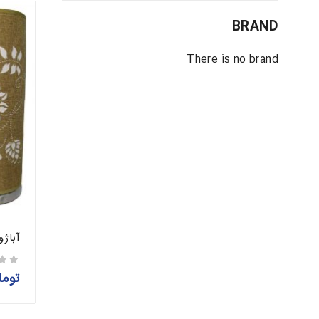
BRAND
There is no brand
آباژو
توما
از 5