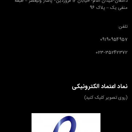
دامغان-میدان امام- خیابان 12 فروردین- پاساژ ولیعصر – طبقه
منفی یک – پلاک 96
تلفن:
09190954957
023-35242372
نماد اعتماد الکترونیکی
(روی تصویر کلیک کنید)