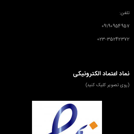
تلفن:
09190954957
023-35242372
نماد اعتماد الکترونیکی
(روی تصویر کلیک کنید)