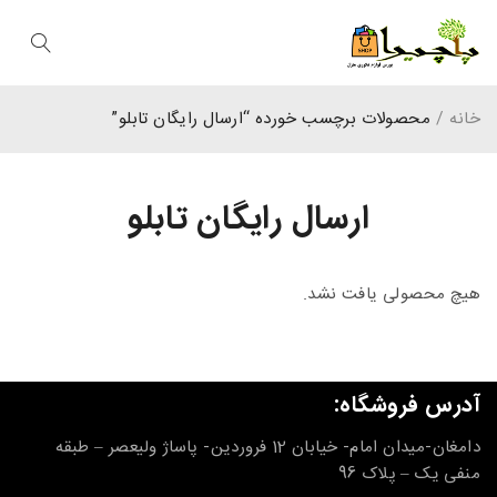
خانه
/
محصولات برچسب خورده “ارسال رایگان تابلو”
ارسال رایگان تابلو
هیچ محصولی یافت نشد.
آدرس فروشگاه:
دامغان-میدان امام- خیابان 12 فروردین- پاساژ ولیعصر – طبقه
منفی یک – پلاک 96