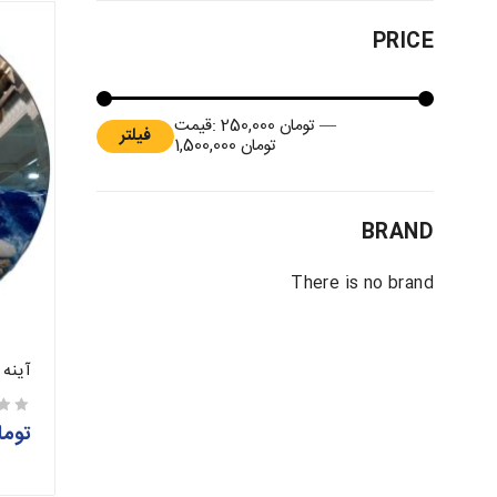
PRICE
—
تومان 250,000
قیمت:
فیلتر
تومان 1,500,000
BRAND
There is no brand
آینه
توما
از 5