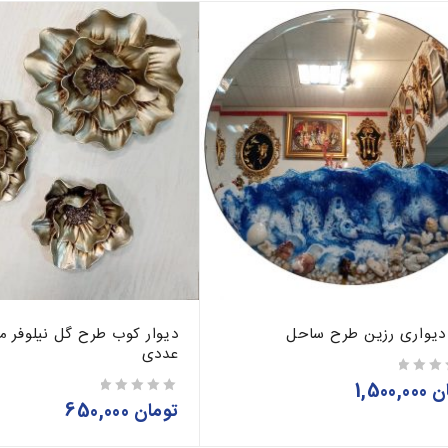
 دیواری رزین طرح ساحل
دیوار کوب طرح گل نیلوفر 
عددی
ن
1,500,000
تومان
650,000
از 5