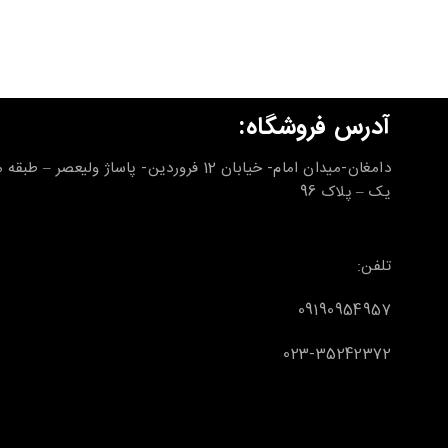
آدرس فروشگاه:
دامغان-میدان امام- خیابان 12 فروردین- پاساژ ولیعصر – طب
یک – پلاک 96
تلفن:
09190954957
023-35242372