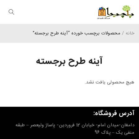
خانه
/
محصولات برچسب خورده “آینه طرح برجسته”
آینه طرح برجسته
هیچ محصولی یافت نشد.
آدرس فروشگاه:
دامغان-میدان امام- خیابان 12 فروردین- پاساژ ولیعصر – طبقه
منفی یک – پلاک 96