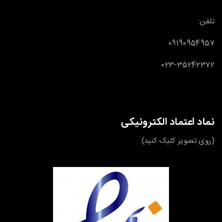
تلفن:
09190954957
023-35242372
نماد اعتماد الکترونیکی
(روی تصویر کلیک کنید)