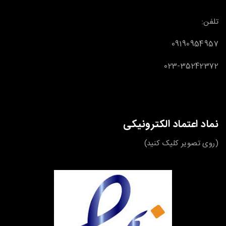
تلفن:
09190954957
023-35242372
نماد اعتماد الکترونیکی
(روی تصویر کلیک کنید)