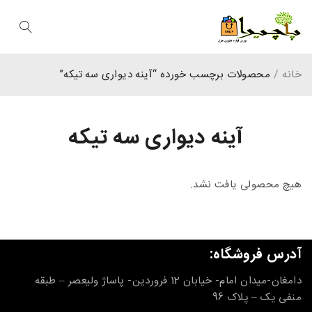
خانه
/
محصولات برچسب خورده “آینه دیواری سه تیکه”
آینه دیواری سه تیکه
هیچ محصولی یافت نشد.
آدرس فروشگاه:
دامغان-میدان امام- خیابان 12 فروردین- پاساژ ولیعصر – طبقه
منفی یک – پلاک 96