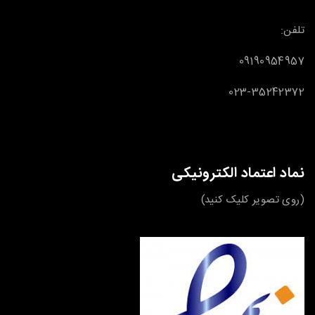
تلفن:
09190954957
023-35242372
نماد اعتماد الکترونیکی
(روی تصویر کلیک کنید)