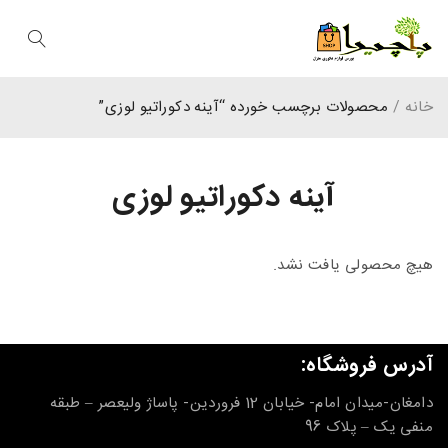
خانه
/
محصولات برچسب خورده “آینه دکوراتیو لوزی”
آینه دکوراتیو لوزی
هیچ محصولی یافت نشد.
آدرس فروشگاه:
دامغان-میدان امام- خیابان 12 فروردین- پاساژ ولیعصر – طبقه
منفی یک – پلاک 96