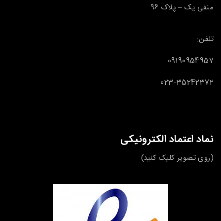
منفی یک – پلاک 96
تلفن:
09190954957
023-35242372
نماد اعتماد الکترونیکی
(روی تصویر کلیک کنید)