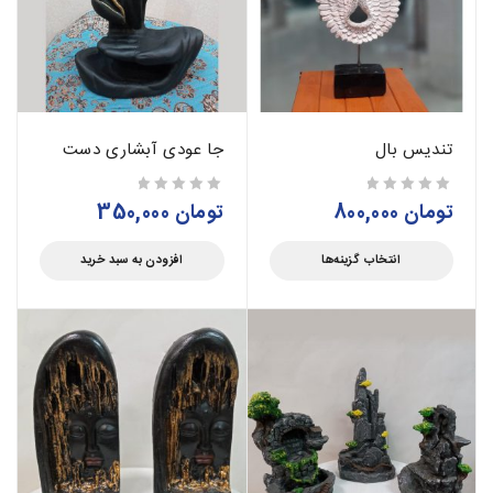
تندیس بال
جا عودی آبشاری دست
تومان
800,000
تومان
350,000
از 5
از 5
انتخاب گزینه‌ها
افزودن به سبد خرید