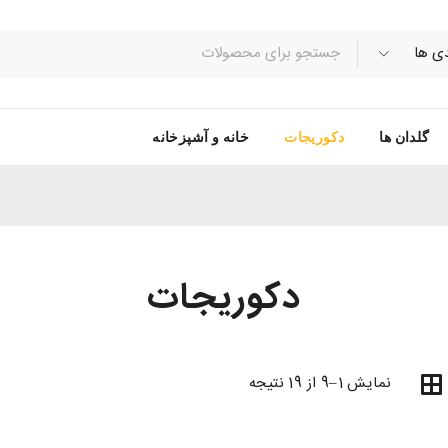
گلدان ها
دکوریجات
خانه و آشپزخانه
دکوریجات
نمایش 1–9 از 19 نتیجه