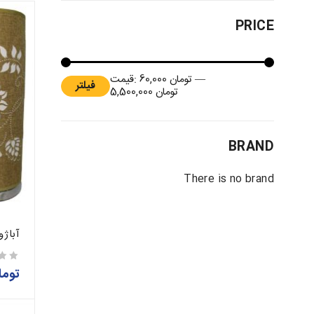
PRICE
—
تومان 60,000
قیمت:
فیلتر
تومان 5,500,000
BRAND
There is no brand
آباژو
توما
از 5