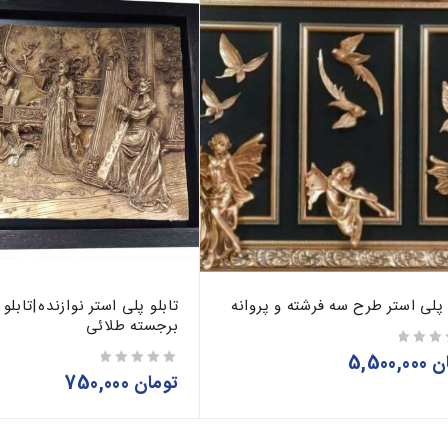
 پلی استر طرح سه فرشته و پروانه
تابلو پلی استر نوازنده|تابل
برجسته طلائی
ن
5,500,000
تومان
750,000
از 5