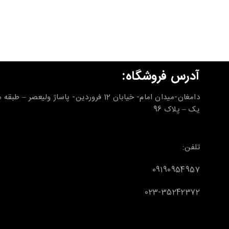
آدرس فروشگاه:
دامغان-میدان امام- خیابان 12 فروردین- پاساژ ولیعصر – طب
یک – پلاک 96
تلفن:
09190954957
023-35242372