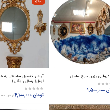
-5%
 دیواری رزین طرح ساحل
آینه و کنسول سلطنتی به ه
ایفل(ارسال رایگان)
ن
1,500,000
تومان
4,100,000
از 5
تومان
4,300,000