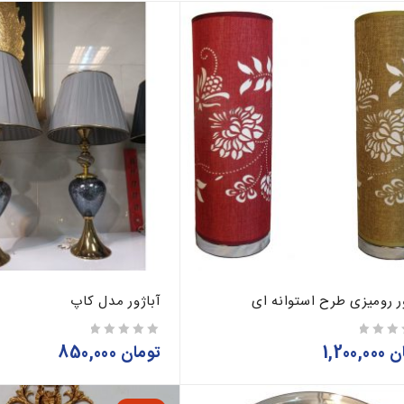
ر رومیزی طرح استوانه ای
آباژور مدل کاپ
ن
1,200,000
تومان
850,000
از 5