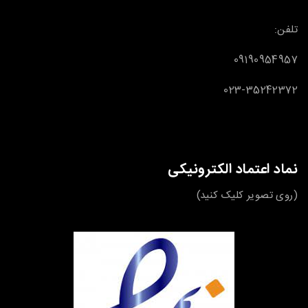
تلفن:
09190954957
023-35242372
نماد اعتماد الکترونیکی
(روی تصویر کلیک کنید)