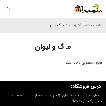
خانه
/
خانه و آشپزخانه
/
ماگ و لیوان
ماگ و لیوان
هیچ محصولی یافت نشد.
آدرس فروشگاه:
دامغان-میدان امام- خیابان 12 فروردین- پاساژ ولیعصر – طبقه
منفی یک – پلاک 96