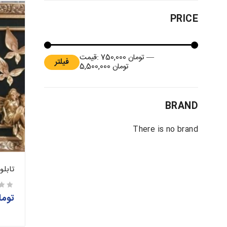
PRICE
—
تومان 750,000
قیمت:
فیلتر
تومان 5,500,000
BRAND
There is no brand
تابلو
توما
از 5