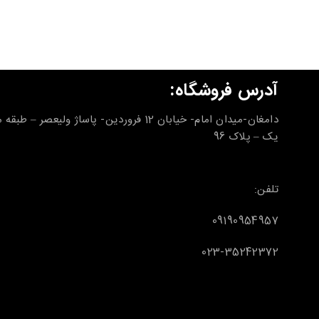
آدرس فروشگاه:
دامغان-میدان امام- خیابان 12 فروردین- پاساژ ولیعصر – طب
یک – پلاک 96
تلفن:
09190954957
023-35242372