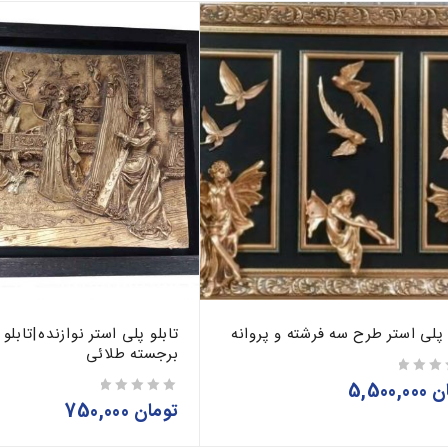
 پلی استر طرح سه فرشته و پروانه
تابلو پلی استر نوازنده|تابل
برجسته طلائی
ن
5,500,000
تومان
750,000
از 5