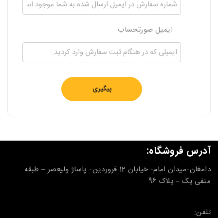
ایمیل صورتحساب
پیگیری
آدرس فروشگاه:
دامغان-میدان امام- خیابان 12 فروردین- پاساژ ولیعصر – طبقه
منفی یک – پلاک 96
تلفن: