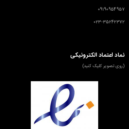
09190954957
023-35242372
نماد اعتماد الکترونیکی
(روی تصویر کلیک کنید)