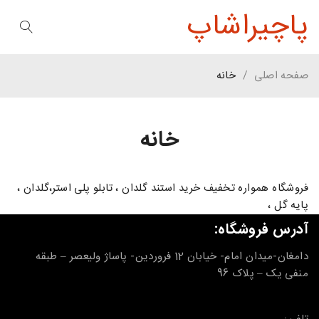
پاچیراشاپ
صفحه اصلی
/
خانه
خانه
فروشگاه همواره تخفیف خرید استند گلدان ، تابلو پلی استر،گلدان ،
پایه گل ،
آدرس فروشگاه:
دامغان-میدان امام- خیابان 12 فروردین- پاساژ ولیعصر – طبقه
منفی یک – پلاک 96