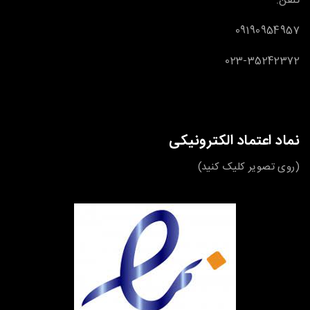
تلفن:
09190954957
023-35242372
نماد اعتماد الکترونیکی
(روی تصویر کلیک کنید)