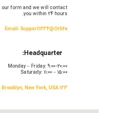
ut our form and we will contact
you within 24 hours.
Email: Support1234@Orlife
Headquarter:
Monday – Friday: 9:00-20:00
Saturady: 11:00 – 15:00
123 Atlantic, Brooklyn, New York, USA