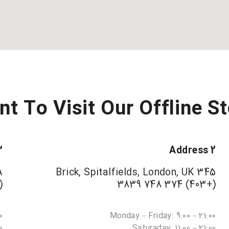
t To Visit Our Offline St
3
Address 2
A
345 Brick, Spitalfields, London, UK
8 3839
(+403) 374 748 3839
0
Monday – Friday: 9:00 – 21:00
0
Saturaday: 11:00 – 21:00