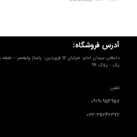
آدرس فروشگاه:
دامغان-میدان امام- خیابان 12 فروردین- پاساژ ولیعصر – طب
یک – پلاک 96
تلفن:
09190954957
023-35242372