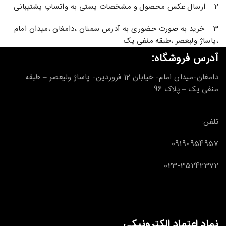
2 – ارسال عکس محصول و مشخصات پستی به واتساپ پشتیبانی
3 – خرید به صورت حضوری به آدرس سمنان ،دامغان ،میدان امام
،پاساژ ولیعصر ،طبقه منفی یک
آدرس فروشگاه:
دامغان-میدان امام- خیابان 12 فروردین- پاساژ ولیعصر – طبقه
منفی یک – پلاک 96
تلفن:
09190954957
023-35242372
نماد اعتماد الکترونیکی