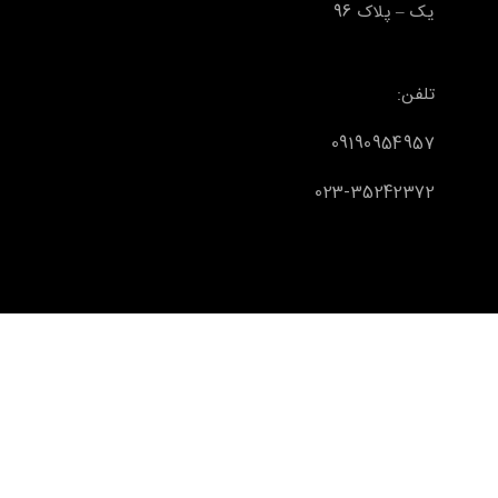
یک – پلاک 96
تلفن:
09190954957
023-35242372