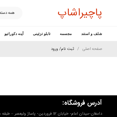
پاچیراشاپ
شلف و استند
مجسمه
تابلو تزئینی
آینه دکوراتیو
صفحه اصلی
/
ثبت نام/ ورود
آدرس فروشگاه:
دامغان-میدان امام- خیابان 12 فروردین- پاساژ ولیعصر – طب