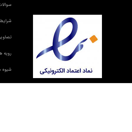
سوالات
شرایط 
تصاویر
رویه ه
شیوه ه