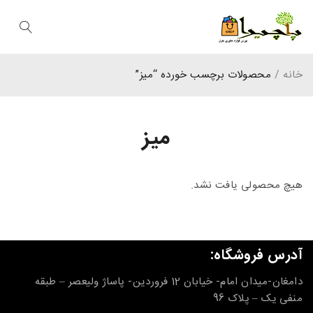
خانه
/
محصولات برچسب خورده “میز”
میز
هیچ محصولی یافت نشد.
آدرس فروشگاه:
دامغان-میدان امام- خیابان 12 فروردین- پاساژ ولیعصر – طبقه
منفی یک – پلاک 96