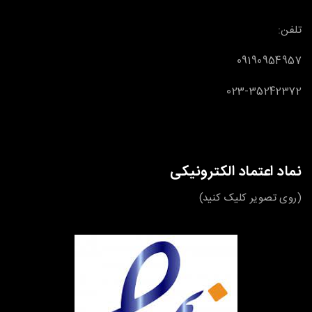
تلفن:
09190954957
023-35242372
نماد اعتماد الکترونیکی
(روی تصویر کلیک کنید)