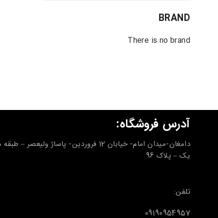
BRAND
There is no brand
آدرس فروشگاه:
دامغان-میدان امام- خیابان 12 فروردین- پاساژ ولیعصر – طب
یک – پلاک 96
تلفن:
09190954957