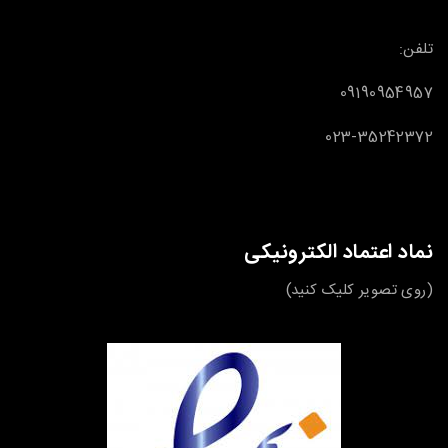
تلفن:
09190954957
023-35242372
نماد اعتماد الکترونیکی
(روی تصویر کلیک کنید)