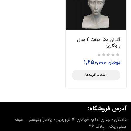
گلدان مغز متفکر(ارسال
رایگان)
تومان
1,650,000
از 5
انتخاب گزینه‌ها
آدرس فروشگاه:
دامغان-میدان امام- خیابان 12 فروردین- پاساژ ولیعصر – طبقه
منفی یک – پلاک 96