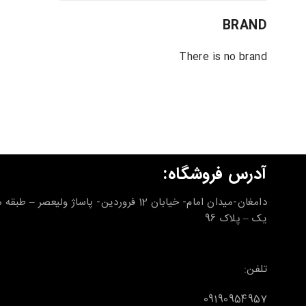
BRAND
There is no brand
آدرس فروشگاه:
دامغان-میدان امام- خیابان 12 فروردین- پاساژ ولیعصر – طب
یک – پلاک 96
تلفن:
09190954957