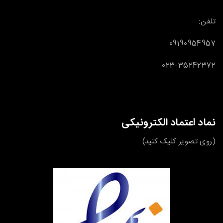
تلفن:
09190954957
023-35242372
نماد اعتماد الکترونیکی
(روی تصویر کلیک کنید)