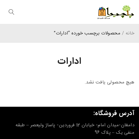
خانه
/
محصولات برچسب خورده “ادارات”
ادارات
هیچ محصولی یافت نشد.
آدرس فروشگاه:
دامغان-میدان امام- خیابان 12 فروردین- پاساژ ولیعصر – طبقه
منفی یک – پلاک 96