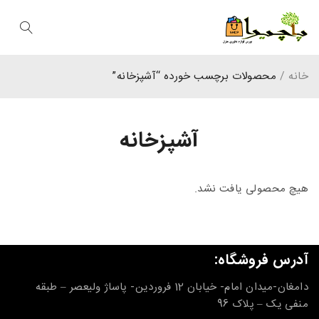
خانه
/
محصولات برچسب خورده “آشپزخانه”
آشپزخانه
هیچ محصولی یافت نشد.
آدرس فروشگاه:
دامغان-میدان امام- خیابان 12 فروردین- پاساژ ولیعصر – طبقه
منفی یک – پلاک 96