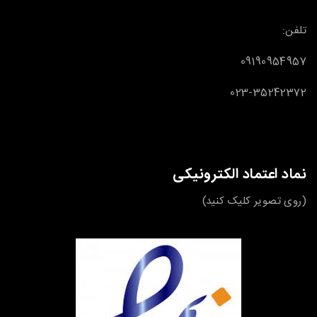
تلفن:
09190954957
023-35242372
نماد اعتماد الکترونیکی
(روی تصویر کلیک کنید)